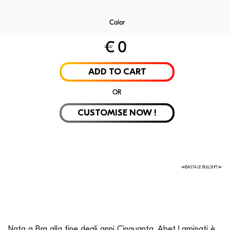
Color
€
0
Laminate
Velvet
Rubelli
Alpi Wo
ADD TO CART
OR
CUSTOMISE NOW !
≪BASTA LE BULLSHIT≫
Nata a Bra alla fine degli anni Cinquanta, Abet Laminati è