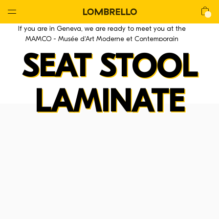
Global
Nav
Open
Lombrello
Shop
If you are in Geneva, we are ready to meet you at the
Menu
MAMCO - Musée d'Art Moderne et Contemporain
SEAT STOOL
LAMINATE
La CHAIR
La Chair
La Lounge
La Mackintosh
La Stool