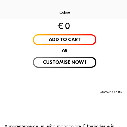
Colore
€
0
Laminate
Velvet
Rubelli
Alpi Wo
ADD TO CART
OR
CUSTOMISE NOW !
≪BASTA LE BULLSHIT≫
Apparentemente un unito monocolore, Fiftyshades è in