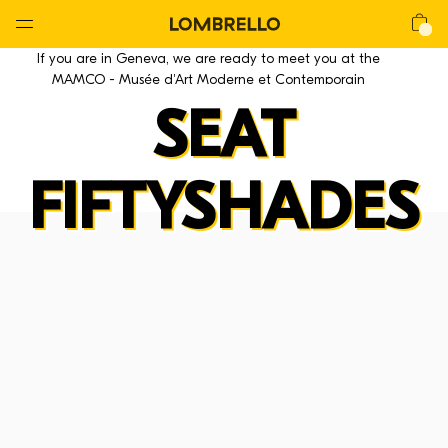
Global
Nav
Open
Lombrello
Shop
If you are in Geneva, we are ready to meet you at the
Menu
MAMCO - Musée d'Art Moderne et Contemporain
SEAT
FIFTYSHADES
La CHAIR
La Chair
La Lounge
La Mackintosh
La Stool