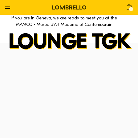
Global
Nav
Open
Lombrello
Shop
If you are in Geneva, we are ready to meet you at the
Menu
MAMCO - Musée d'Art Moderne et Contemporain
LOUNGE TGK
La CHAIR
La Chair
La Lounge
La Mackintosh
La Stool