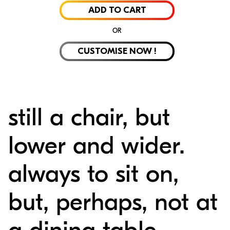
ADD TO CART
Laminate
Velvet
Rubelli
Alpi Wo
OR
CUSTOMISE NOW !
still a chair, but
lower and wider.
always to sit on,
but, perhaps, not at