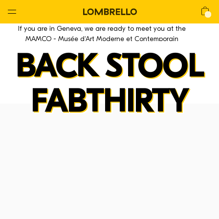
Global
Nav
Open
Lombrello
Shop
If you are in Geneva, we are ready to meet you at the
Menu
MAMCO - Musée d'Art Moderne et Contemporain
BACK STOOL
FABTHIRTY
La CHAIR
La Chair
La Lounge
La Mackintosh
La Stool