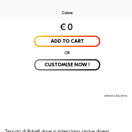
Colore
€
0
Laminate
Velvet
Rubelli
Alpi Wo
ADD TO CART
OR
CUSTOMISE NOW !
≪BASTA LE BULLSHIT≫
Tessuto di Rubelli
dove si intrecciano cinque diversi