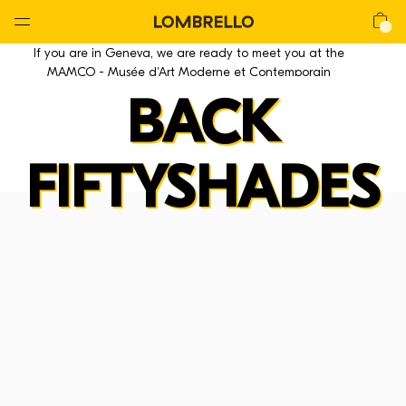
Global
Nav
Open
Lombrello
Shop
If you are in Geneva, we are ready to meet you at the
Menu
MAMCO - Musée d'Art Moderne et Contemporain
BACK
FIFTYSHADES
La CHAIR
La Chair
La Lounge
La Mackintosh
La Stool