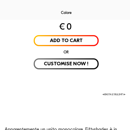
Colore
€
0
Laminate
Velvet
Rubelli
Alpi Wo
ADD TO CART
OR
CUSTOMISE NOW !
≪BASTA LE BULLSHIT≫
Apparentemente un unito monocolore, Fiftyshades è in