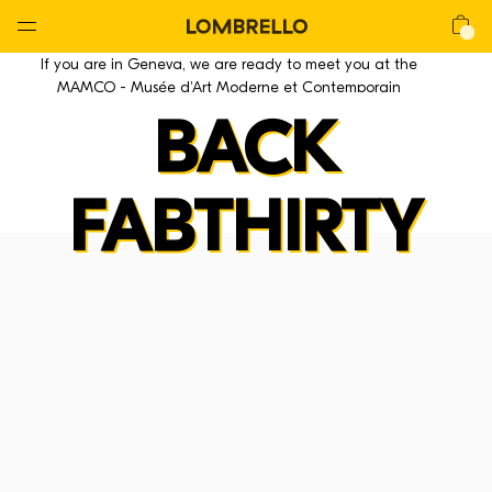
Global
Nav
Open
Lombrello
Shop
If you are in Geneva, we are ready to meet you at the
Menu
MAMCO - Musée d'Art Moderne et Contemporain
BACK
FABTHIRTY
La CHAIR
La Chair
La Lounge
La Mackintosh
La Stool