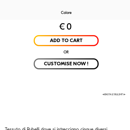
Colore
€
0
Laminate
Velvet
Rubelli
Alpi Wo
ADD TO CART
OR
CUSTOMISE NOW !
≪BASTA LE BULLSHIT≫
Tessuto di Rubelli
dove si intrecciano cinque diversi