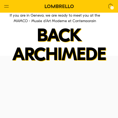
Global
Nav
Open
Lombrello
Shop
If you are in Geneva, we are ready to meet you at the
Menu
MAMCO - Musée d'Art Moderne et Contemporain
BACK
ARCHIMEDE
La CHAIR
La Chair
La Lounge
La Mackintosh
La Stool