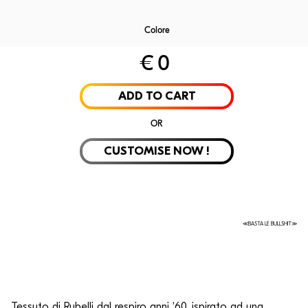
Colore
€
0
Laminate
Velvet
Rubelli
Alpi Wo
ADD TO CART
OR
CUSTOMISE NOW !
≪BASTA LE BULLSHIT≫
Tessuto di Rubelli dal respiro anni '60, ispirato ad una